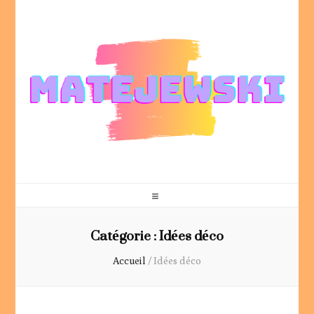
Matejewski
Votre blog déco et lifestyle
Catégorie :
Idées déco
Accueil
/
Idées déco