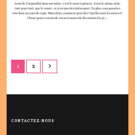
Avoir de l’originalité dans son salon : c’est le must à présent. Avoir le même style,
trait pour trait, que le voisin : ce n’est pas très intéressant. En plus, vous pourriez
vous faire accuser de copie. Mais alors, comment procéder ? Quelles sont les astuces ?
Chiner pour certains de vos accessoires de décoration En 40 …
Pagination
Page
Page
1
2
des
publications
CONTACTEZ-NOUS