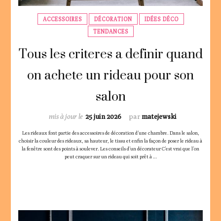
ACCESSOIRES
DÉCORATION
IDÉES DÉCO
TENDANCES
Tous les criteres a definir quand
on achete un rideau pour son
salon
mis à jour le
25 juin 2026
par
matejewski
Les rideaux font partie des accessoires de décoration d’une chambre. Dans le salon,
choisir la couleur des rideaux, sa hauteur, le tissu et enfin la façon de poser le rideau à
la fenêtre sont des points à soulever. Les conseils d’un décorateur C’est vrai que l’on
peut craquer sur un rideau qui soit prêt à …