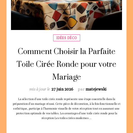
IDÉES DÉCO
Comment Choisir la Parfaite
Toile Cirée Ronde pour votre
Mariage
mis à jour le
27 juin 2026
par
matejewski
La sélection d’une toile cirée ronde représente une étape essentielle dans la
préparation d’un mariage réussi. Cette pièce de décoration, à la fois fonctionnelle et
esthétique, participe à l’harmonie visuelle de votre réception tout en assurant une
protection optimale de vos tables. Les avantages d’une toile cirée ronde pour la
réception Les toiles cirées modernes …