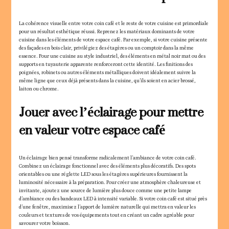
La cohérence visuelle entre votre coin café et le reste de votre cuisine est primordiale
pour un résultat esthétique réussi. Reprenez les matériaux dominants de votre
cuisine dans les éléments de votre espace café. Par exemple, si votre cuisine présente
des façades en bois clair, privilégiez des étagères ou un comptoir dans la même
essence. Pour une cuisine au style industriel, des éléments en métal noir mat ou des
supports en tuyauterie apparente renforceront cette identité. Les finitions des
poignées, robinets ou autres éléments métalliques doivent idéalement suivre la
même ligne que ceux déjà présents dans la cuisine, qu’ils soient en acier brossé,
laiton ou chrome.
Jouer avec l’éclairage pour mettre
en valeur votre espace café
Un éclairage bien pensé transforme radicalement l’ambiance de votre coin café.
Combinez un éclairage fonctionnel avec des éléments plus décoratifs. Des spots
orientables ou une réglette LED sous les étagères supérieures fournissent la
luminosité nécessaire à la préparation. Pour créer une atmosphère chaleureuse et
invitante, ajoutez une source de lumière plus douce comme une petite lampe
d’ambiance ou des bandeaux LED à intensité variable. Si votre coin café est situé près
d’une fenêtre, maximisez l’apport de lumière naturelle qui mettra en valeur les
couleurs et textures de vos équipements tout en créant un cadre agréable pour
savourer votre boisson.