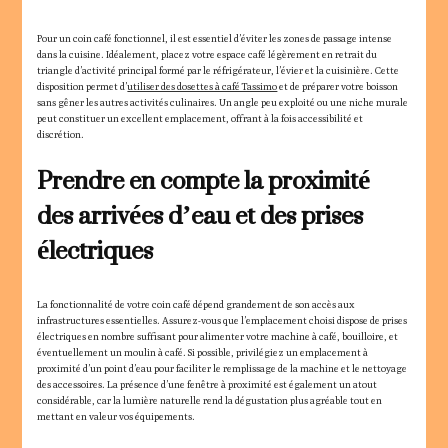
Pour un coin café fonctionnel, il est essentiel d’éviter les zones de passage intense
dans la cuisine. Idéalement, placez votre espace café légèrement en retrait du
triangle d’activité principal formé par le réfrigérateur, l’évier et la cuisinière. Cette
disposition permet d’
utiliser des dosettes à café Tassimo
et de préparer votre boisson
sans gêner les autres activités culinaires. Un angle peu exploité ou une niche murale
peut constituer un excellent emplacement, offrant à la fois accessibilité et
discrétion.
Prendre en compte la proximité
des arrivées d’eau et des prises
électriques
La fonctionnalité de votre coin café dépend grandement de son accès aux
infrastructures essentielles. Assurez-vous que l’emplacement choisi dispose de prises
électriques en nombre suffisant pour alimenter votre machine à café, bouilloire, et
éventuellement un moulin à café. Si possible, privilégiez un emplacement à
proximité d’un point d’eau pour faciliter le remplissage de la machine et le nettoyage
des accessoires. La présence d’une fenêtre à proximité est également un atout
considérable, car la lumière naturelle rend la dégustation plus agréable tout en
mettant en valeur vos équipements.